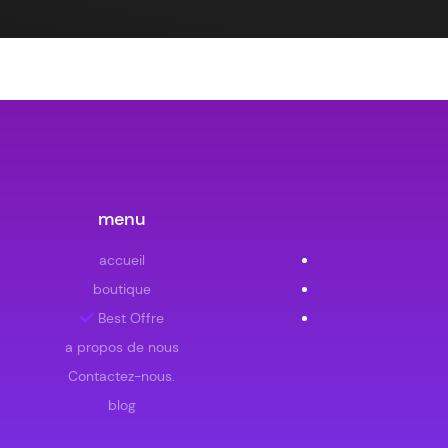
menu
accueil
boutique
Best Offre
a propos de nous
Contactez-nous.
blog