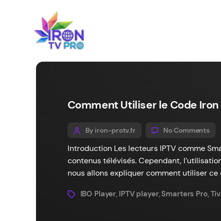
Comment Utiliser le Code Iron 
By iron-protv.fr
No Comments
Introduction Les lecteurs IPTV comme Smart
contenus télévisés. Cependant, l’utilisati
nous allons expliquer comment utiliser ce c
IBO Player
IPTV player
Smarters Pro
Ti
,
,
,