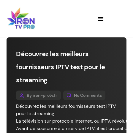
IRON TV PRO
A propos de nous
Découvrez les meilleurs
fournisseurs IPTV test pour le
streaming
By iron-protv.fr
No Comments
Découvrez les meilleurs fournisseurs test IPTV
pour le streaming
La télévision sur protocole Internet, ou IPTV, révolut
Avant de souscrire à un service IPTV, il est crucial d